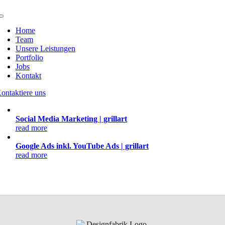
Zum
Inhalt
Toggle
springen
Navigation
Home
Team
Unsere Leistungen
Portfolio
Jobs
Kontakt
ontaktiere uns
Social Media Marketing | grillart
read more
Google Ads inkl. YouTube Ads | grillart
read more