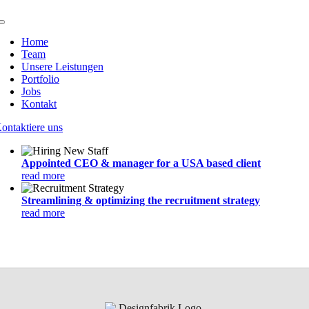
Zum
Inhalt
Toggle
springen
Navigation
Home
Team
Unsere Leistungen
Portfolio
Jobs
Kontakt
ontaktiere uns
Appointed CEO & manager for a USA based client
read more
Streamlining & optimizing the recruitment strategy
read more