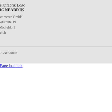
IGNFABRIK
ommerce GmbH
ofstraße 19
Micheldorf
eich
SIGNFABRIK
Page load link
Nach
oben