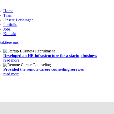
Zum
Inhalt
Home
springen
Team
Unsere Leistungen
Portfolio
Jobs
Kontakt
aktiere uns
Developed an HR infrastructure for a startup business
read more
Provided the remote career counseling services
read more