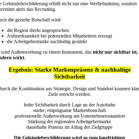
e Gebäudebeschilderung erfüllt nicht nur eine Werbefunktion, sondern
erstützt aktiv das Recruiting.
rch die gezielte Botschaft wird:
die Region direkt angesprochen
Aufmerksamkeit bei potenziellen Mitarbeitern erzeugt
die Arbeitgebermarke nachhaltig gestärkt
 wird Außenwerbung zu einem Instrument, das
nicht nur sichtbar ist,
ndern wirkt
.
Ergebnis: Starke Markenpräsenz & nachhaltige
Sichtbarkeit
urch die Kombination aus Strategie, Design und Standort konnten kla
Ziele erreicht werden:
hohe Sichtbarkeit durch Lage an der Autobahn
starke, einprägsame Markenbotschaft
professionelle Außenwirkung am Unternehmensstandort
Stärkung der regionalen Arbeitgebermarke
dauerhafte Präsenz im Alltag der Zielgruppe
Die Gebäudebeschilderung wird so zum langfristigen