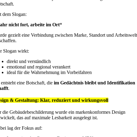
tschaft.
t dem Slogan:
ahr nicht fort, arbeite im Ort“
rde gezielt eine Verbindung zwischen Marke, Standort und Arbeitswelt
schaffen.
r Slogan wirkt:
direkt und verständlich
emotional und regional verankert
ideal für die Wahrnehmung im Vorbeifahren
 entsteht eine Botschaft, die
im Gedächtnis bleibt und Identifikation
hafft
.
sign & Gestaltung: Klar, reduziert und wirkungsvoll
r die Gebäudebeschilderung wurde ein markenkonformes Design
twickelt, das auf maximale Lesbarkeit ausgelegt ist.
bei lag der Fokus auf: