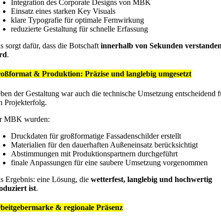
Integration des Corporate Designs von MBK
Einsatz eines starken Key Visuals
klare Typografie für optimale Fernwirkung
reduzierte Gestaltung für schnelle Erfassung
s sorgt dafür, dass die Botschaft
innerhalb von Sekunden verstande
rd
.
oßformat & Produktion: Präzise und langlebig umgesetzt
ben der Gestaltung war auch die technische Umsetzung entscheidend f
n Projekterfolg.
r MBK wurden:
Druckdaten für großformatige Fassadenschilder erstellt
Materialien für den dauerhaften Außeneinsatz berücksichtigt
Abstimmungen mit Produktionspartnern durchgeführt
finale Anpassungen für eine saubere Umsetzung vorgenommen
s Ergebnis: eine Lösung, die
wetterfest, langlebig und hochwertig
oduziert ist
.
beitgebermarke & regionale Präsenz