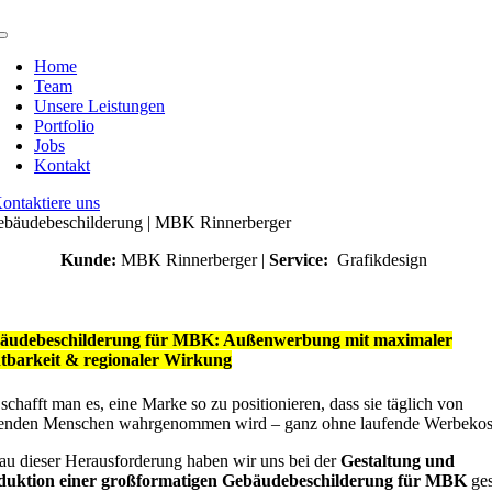
Zum
Inhalt
Toggle
springen
Navigation
Home
Team
Unsere Leistungen
Portfolio
Jobs
Kontakt
ontaktiere uns
bäudebeschilderung | MBK Rinnerberger
Kunde:
MBK Rinnerberger |
Service:
Grafikdesign
äudebeschilderung für MBK: Außenwerbung mit maximaler
htbarkeit & regionaler Wirkung
schafft man es, eine Marke so zu positionieren, dass sie täglich von
senden Menschen wahrgenommen wird – ganz ohne laufende Werbekos
u dieser Herausforderung haben wir uns bei der
Gestaltung und
duktion einer großformatigen Gebäudebeschilderung für MBK
ges