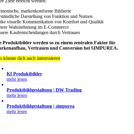
are Ziele erreicht werden:
rmonische, markenkonforme Bildserie
rständliche Darstellung von Funktion und Nutzen
arke visuelle Kommunikation von Komfort und Qualität
here Wahrnehmung im E-Commerce
ssere Kaufentscheidungen durch Vertrauen
e Produktbilder werden so zu einem zentralen Faktor für
rkenaufbau, Vertrauen und Conversion bei SIMPUREA.
s könnte dich auch interessieren
KI Produktbilder
mehr lesen
Produktbildgestaltung | DW Trading
mehr lesen
Produktbildgestaltung | simpurea
mehr lesen