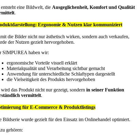
 entsteht eine Bildwelt, die
Ausgeglichenheit, Komfort und Qualität
rmittelt
.
oduktdarstellung: Ergonomie & Nutzen klar kommuniziert
mit die Bilder nicht nur ästhetisch wirken, sondern auch verkaufen,
rde der Nutzen gezielt hervorgehoben.
r SIMPUREA haben wir:
ergonomische Vorteile visuell erklärt
Materialqualität und Verarbeitung sichtbar gemacht
Anwendung für unterschiedliche Schlaftypen dargestellt
die Vielseitigkeit des Produkts hervorgehoben
 wird das Produkt nicht nur gezeigt, sondern
in seiner Funktion
rständlich vermittelt
.
timierung für E-Commerce & Produktlistings
e Bildserie wurde gezielt für den Einsatz im Onlinehandel optimiert.
zu gehören: