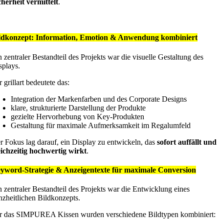
cherheit vermittelt
.
ldkonzept: Information, Emotion & Anwendung kombiniert
n zentraler Bestandteil des Projekts war die visuelle Gestaltung des
splays.
 grillart bedeutete das:
Integration der Markenfarben und des Corporate Designs
klare, strukturierte Darstellung der Produkte
gezielte Hervorhebung von Key-Produkten
Gestaltung für maximale Aufmerksamkeit im Regalumfeld
r Fokus lag darauf, ein Display zu entwickeln, das
sofort auffällt und
eichzeitig hochwertig wirkt
.
yword-Strategie & Anzeigentexte für maximale Conversion
n zentraler Bestandteil des Projekts war die Entwicklung eines
nzheitlichen Bildkonzepts.
r das SIMPUREA Kissen wurden verschiedene Bildtypen kombiniert: