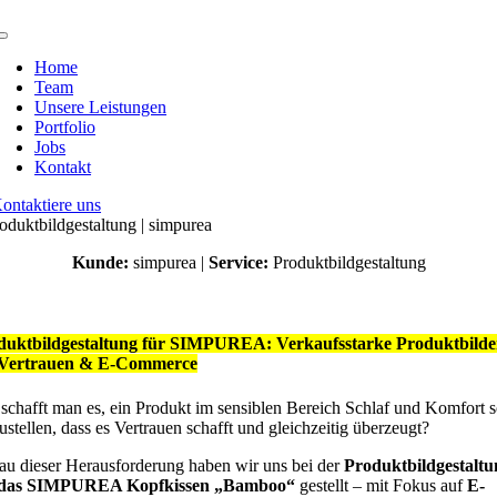
Zum
Inhalt
Toggle
springen
Navigation
Home
Team
Unsere Leistungen
Portfolio
Jobs
Kontakt
ontaktiere uns
oduktbildgestaltung | simpurea
Kunde:
simpurea |
Service:
Produktbildgestaltung
duktbildgestaltung für SIMPUREA: Verkaufsstarke Produktbilde
 Vertrauen & E-Commerce
schafft man es, ein Produkt im sensiblen Bereich Schlaf und Komfort 
ustellen, dass es Vertrauen schafft und gleichzeitig überzeugt?
u dieser Herausforderung haben wir uns bei der
Produktbildgestaltu
 das SIMPUREA Kopfkissen „Bamboo“
gestellt – mit Fokus auf
E-