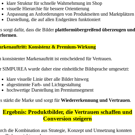
klare Struktur für schnelle Wahrnehmung im Shop
visuelle Hierarchie für bessere Orientierung
Anpassung an Anforderungen von Produktseiten und Marktplätzen
Darstellung, die auf allen Endgeräten funktioniert
s sorgt dafür, dass die Bilder
plattformübergreifend überzeugen un
rformen
.
rkenauftritt: Konsistenz & Premium-Wirkung
n konsistenter Markenauftritt ist entscheidend für Vertrauen.
r SIMPUREA wurde daher eine einheitliche Bildsprache umgesetzt:
klare visuelle Linie über alle Bilder hinweg
abgestimmte Farb- und Lichtgestaltung
hochwertige Darstellung im Premiumsegment
s stärkt die Marke und sorgt für
Wiedererkennung und Vertrauen
.
Ergebnis: Produktbilder, die Vertrauen schaffen und
Conversion steigern
rch die Kombination aus Strategie, Konzept und Umsetzung konnten